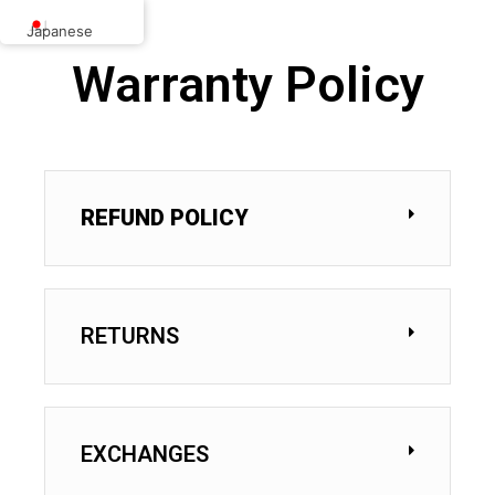
内
Japanese
容
を
Warranty Policy
ス
キ
ッ
プ
REFUND POLICY
RETURNS
EXCHANGES