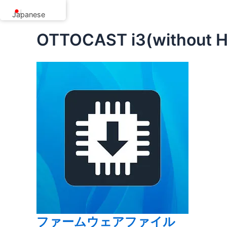
内
Japanese
容
を
OTTOCAST i3(without H
ス
キ
ッ
プ
ファームウェアファイル