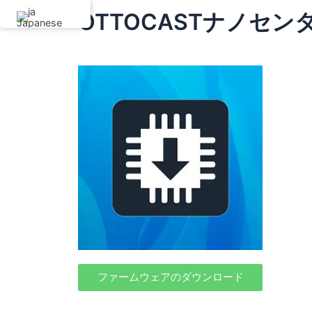
内
OTTOCASTナノセン
Japanese
容
を
ス
キ
ッ
プ
ファームウェアのダウンロード