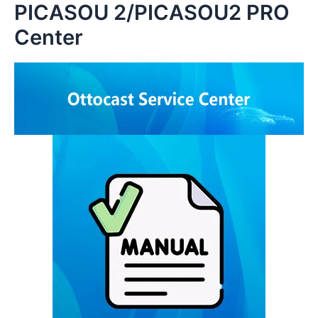
PICASOU 2/PICASOU2 PRO
内
容
Center
を
ス
キ
ッ
プ