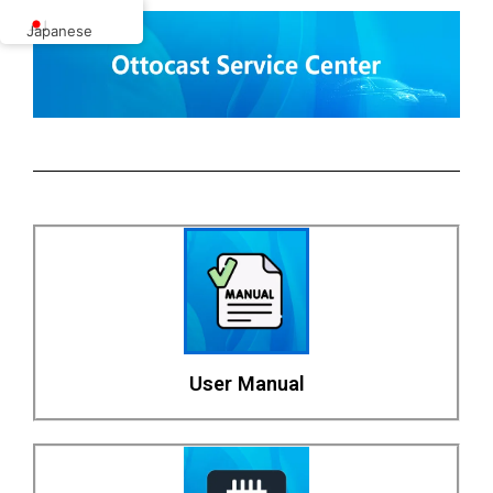
内
Japanese
容
を
ス
キ
ッ
プ
User Manual