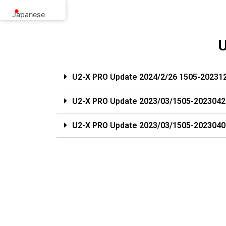
内
Japanese
容
を
U
ス
キ
ッ
U2-X PRO Update 2024/2/26 1505-20231
プ
U2-X PRO Update 2023/03/1505-2023042
U2-X PRO Update 2023/03/1505-2023040