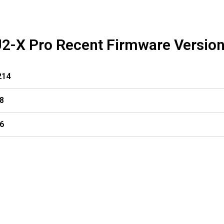
2-X Pro Recent Firmware Versio
214
8
6