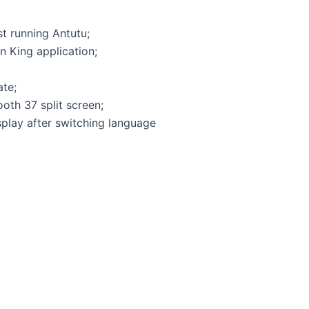
t running Antutu;
n King application;
ate;
oth 37 split screen;
isplay after switching language